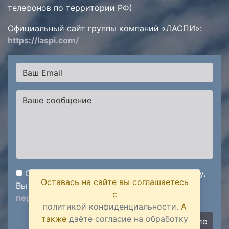
телефонов по территории РФ)
Официальный сайт группы компаний «ЛАСПИ»:
https://laspi.com/
Отправляя сообщение через данную форму,
Оставась на сайте вы соглашаетесь
Вы подтверждаете
согласие на обработку
с
персональных данных
политикой конфиденциальности.
А
также
даёте согласие на обработку
Отправить сообщение